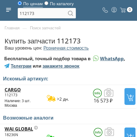
По ценам
По каталогу
0
—
Главная
Поиск запчастей
Купить запчасти 112173
Ваш уровень цен:
Розничная стоимость
Бесплатный, точный подбор товара в
WhatsApp
,
Телеграм
или
закажите звонок
Искомый артикул:
CARGO
112173
>2 дн.
16 573 ₽
Наличие: 3 шт.
Москва
Возможные аналоги
WAI GLOBAL
18236N