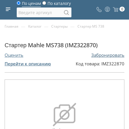
По ценам
По каталогу
0
—
—
—
Главная
Каталог
Стартеры
Стартер MS 738
Стартер Mahle MS738 (IMZ322870)
Оценить
Забронировать
Перейти к описанию
Код товара:
IMZ322870