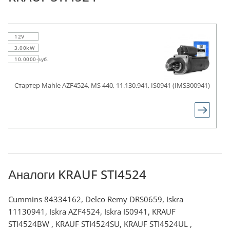
12V
3.00kW
10.0000-зуб.
Стартер Mahle AZF4524, MS 440, 11.130.941, IS0941 (IMS300941)
Аналоги KRAUF STI4524
Cummins 84334162, Delco Remy DRS0659, Iskra
11130941, Iskra AZF4524, Iskra IS0941, KRAUF
STI4524BW , KRAUF STI4524SU, KRAUF STI4524UL ,