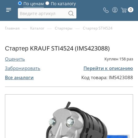
По ценам
По каталогу
0
—
—
—
Главная
Каталог
Стартеры
Стартер STI4524
Стартер KRAUF STI4524 (IMS423088)
Оценить
Куплен
158
раз
Забронировать
Перейти к описанию
Все аналоги
Код товара:
IMS423088