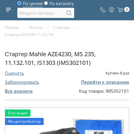
По ценам
По каталогу
0
—
—
—
Главная
Каталог
Стартеры
Стартер AZE4230 11.132.101
Стартер Mahle AZE4230, MS 235,
11.132.101, IS1303 (IMS302101)
Оценить
Куплен
8
раз
Забронировать
Перейти к описанию
Все аналоги
Код товара:
IMS302101
Есть видео
Мы дистрибьютор