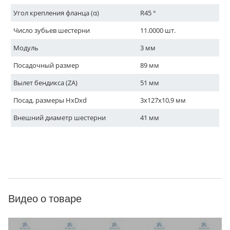
Угол крепления фланца (α)
R45 °
Число зубьев шестерни
11.0000 шт.
Модуль
3 мм
Посадочный размер
89 мм
Вылет бендикса (ZA)
51 мм
Посад. размеры HxDxd
3x127x10,9 мм
Внешний диаметр шестерни
41 мм
Видео о товаре