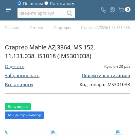
По ценам
По каталогу
0
—
—
—
Главная
Каталог
Стартеры
Стартер AZJ3364 11.131.038
Стартер Mahle AZJ3364, MS 152,
11.131.038, IS1018 (IMS301038)
Оценить
Куплен
23
раз
Забронировать
Перейти к описанию
Все аналоги
Код товара:
IMS301038
Есть видео
Мы дистрибьютор