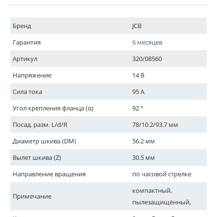
Бренд
JCB
Гарантия
6 месяцев
Артикул
320/08560
Напряжение
14 В
Сила тока
95 A
Угол крепления фланца (α)
92 °
Посад. разм. L/d/R
78/10.2/93.7 мм
Диаметр шкива (DM)
56.2 мм
Вылет шкива (Z)
30.5 мм
Направление вращения
по часовой стрелке
компактный,
Примечание
пылезащищённый,