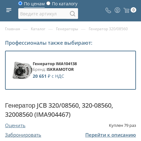
По ценам
По каталогу
0
—
—
—
Главная
Каталог
Генераторы
Генератор 320/08560
Профессионалы также выбирают:
Генератор IMA104138
Бренд:
ISKRAMOTOR
20 651
₽
с НДС
Генератор JCB 320/08560, 320-08560,
32008560 (IMA904467)
Оценить
Куплен
79
раз
Забронировать
Перейти к описанию