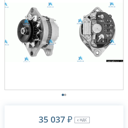
35 037
₽
с НДС