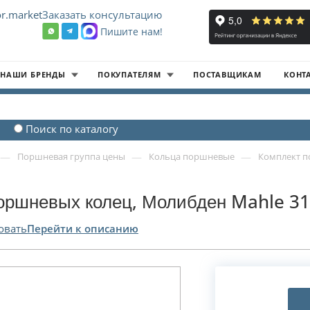
r.market
Заказать консультацию
Пишите нам!
8
НАШИ БРЕНДЫ
ПОКУПАТЕЛЯМ
ПОСТАВЩИКАМ
КОНТ
Поиск по каталогу
—
—
—
Поршневая группа цены
Кольца поршневые
Комплект п
оршневых колец, Молибден Mahle 31
овать
Перейти к описанию