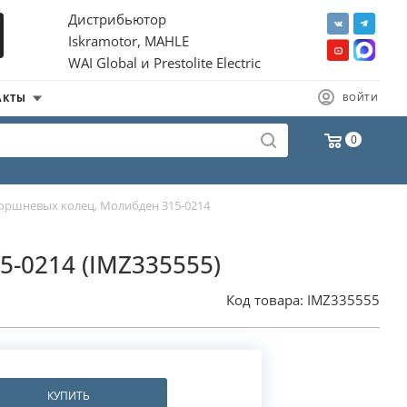
Дистрибьютор
Iskramotor, MAHLE
WAI Global и Prestolite Electric
АКТЫ
ВОЙТИ
0
оршневых колец, Молибден 315-0214
5-0214 (IMZ335555)
Код товара:
IMZ335555
КУПИТЬ