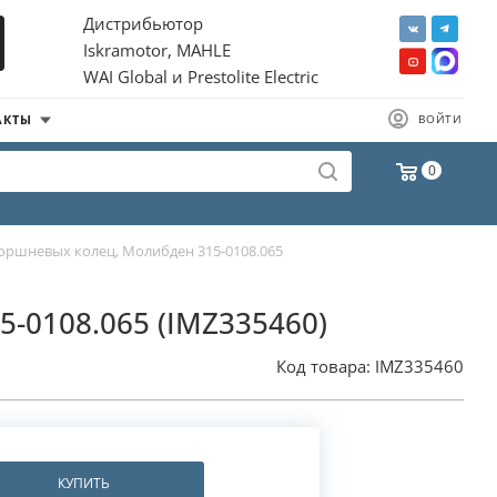
Дистрибьютор
Iskramotor, MAHLE
WAI Global и Prestolite Electric
АКТЫ
ВОЙТИ
0
оршневых колец, Молибден 315-0108.065
5-0108.065 (IMZ335460)
Код товара:
IMZ335460
КУПИТЬ