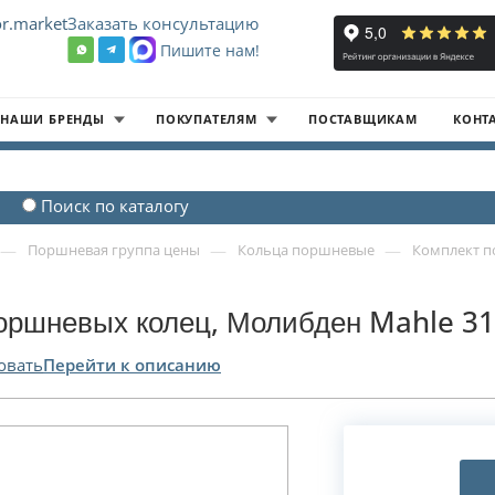
r.market
Заказать консультацию
Пишите нам!
8
НАШИ БРЕНДЫ
ПОКУПАТЕЛЯМ
ПОСТАВЩИКАМ
КОНТ
Поиск по каталогу
—
—
—
Поршневая группа цены
Кольца поршневые
Комплект п
оршневых колец, Молибден Mahle 31
овать
Перейти к описанию