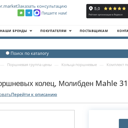
r.market
Заказать консультацию
Пишите нам!
8
НАШИ БРЕНДЫ
ПОКУПАТЕЛЯМ
ПОСТАВЩИКАМ
КОНТ
Поиск по каталогу
—
—
—
Поршневая группа цены
Кольца поршневые
Комплект п
оршневых колец, Молибден Mahle 31
овать
Перейти к описанию