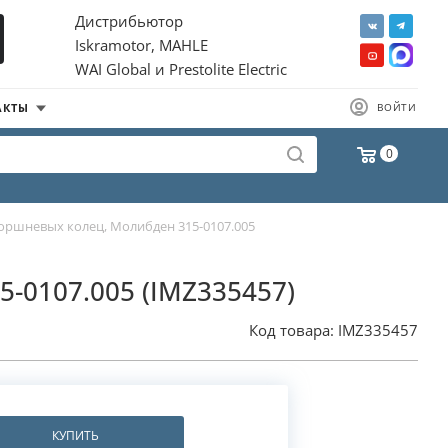
Дистрибьютор
Iskramotor, MAHLE
WAI Global и Prestolite Electric
АКТЫ
ВОЙТИ
0
оршневых колец, Молибден 315-0107.005
5-0107.005 (IMZ335457)
Код товара:
IMZ335457
КУПИТЬ