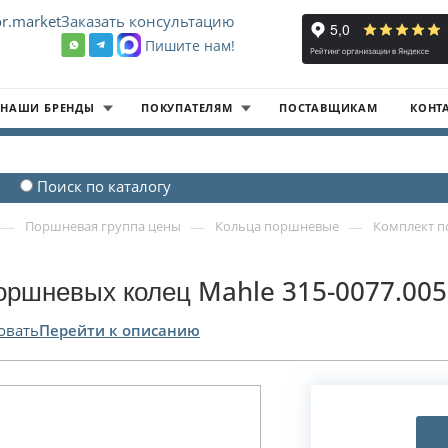
r.market
Заказать консультацию
Пишите нам!
8
НАШИ БРЕНДЫ
ПОКУПАТЕЛЯМ
ПОСТАВЩИКАМ
КОНТ
Поиск по каталогу
—
—
—
Поршневая группа цены
Кольца поршневые
Комплект п
оршневых колец Mahle 315-0077.005
овать
Перейти к описанию