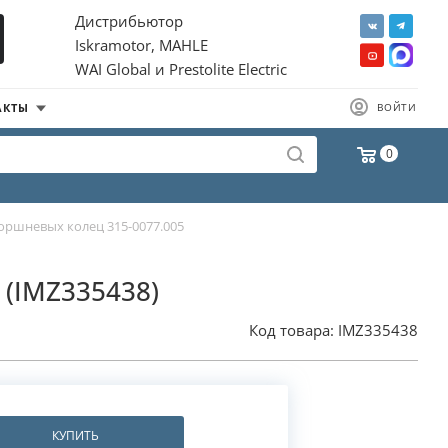
Дистрибьютор
Iskramotor, MAHLE
WAI Global и Prestolite Electric
АКТЫ
ВОЙТИ
0
оршневых колец 315-0077.005
 (IMZ335438)
Код товара:
IMZ335438
КУПИТЬ