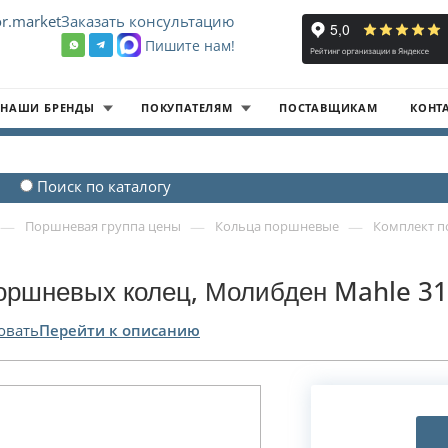
r.market
Заказать консультацию
Пишите нам!
8
НАШИ БРЕНДЫ
ПОКУПАТЕЛЯМ
ПОСТАВЩИКАМ
КОНТ
Поиск по каталогу
—
—
—
Поршневая группа цены
Кольца поршневые
Комплект п
оршневых колец, Молибден Mahle 31
овать
Перейти к описанию