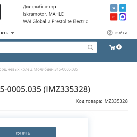
Дистрибьютор
Iskramotor, MAHLE
WAI Global и Prestolite Electric
АКТЫ
ВОЙТИ
0
оршневых колец, Молибден 315-0005.035
5-0005.035 (IMZ335328)
Код товара:
IMZ335328
КУПИТЬ