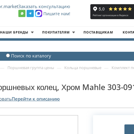
r.market
Заказать консультацию
Пишите нам!
8
НАШИ БРЕНДЫ
ПОКУПАТЕЛЯМ
ПОСТАВЩИКАМ
КОНТ
Поиск по каталогу
—
—
—
Поршневая группа цены
Кольца поршневые
Комплект п
оршневых колец, Хром Mahle 303-09
овать
Перейти к описанию