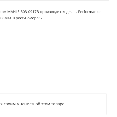
ом MAHLE 303-0917B производится для - , Performance
2.8MM. Кросс-номера: -
ся своим мнением об этом товаре