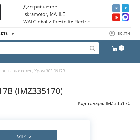
Дистрибьютор
Iskramotor, MAHLE
WAI Global и Prestolite Electric
АКТЫ
ВОЙТИ
0
оршневых колец, Хром 303-0917B
17B (IMZ335170)
Код товара:
IMZ335170
КУПИТЬ