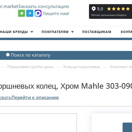
r.market
Заказать консультацию
Пишите нам!
8
НАШИ БРЕНДЫ
ПОКУПАТЕЛЯМ
ПОСТАВЩИКАМ
КОНТ
Поиск по каталогу
—
—
—
Поршневая группа цены
Кольца поршневые
Комплект п
оршневых колец, Хром Mahle 303-09
овать
Перейти к описанию