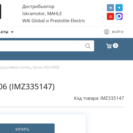
Дистрибьютор
Iskramotor, MAHLE
WAI Global и Prestolite Electric
АКТЫ
ВОЙТИ
0
оршневых колец, Хром 303-0906
06 (IMZ335147)
Код товара:
IMZ335147
КУПИТЬ