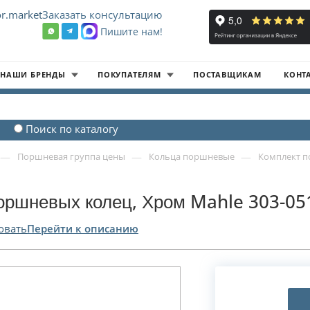
r.market
Заказать консультацию
Пишите нам!
8
НАШИ БРЕНДЫ
ПОКУПАТЕЛЯМ
ПОСТАВЩИКАМ
КОНТ
Поиск по каталогу
—
—
—
Поршневая группа цены
Кольца поршневые
Комплект п
оршневых колец, Хром Mahle 303-05
овать
Перейти к описанию