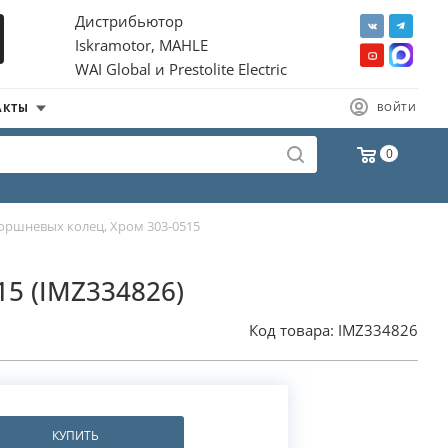
Дистрибьютор
Iskramotor, MAHLE
WAI Global и Prestolite Electric
АКТЫ
ВОЙТИ
0
оршневых колец, Хром 303-0515
15 (IMZ334826)
Код товара:
IMZ334826
КУПИТЬ