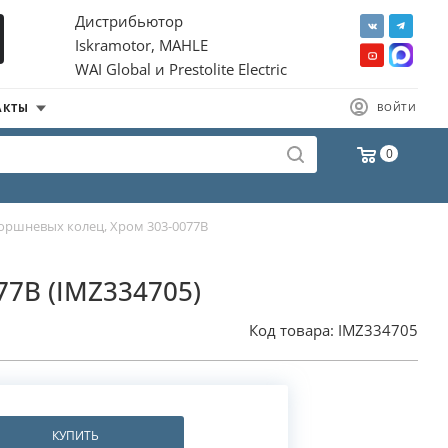
Дистрибьютор
Iskramotor, MAHLE
WAI Global и Prestolite Electric
АКТЫ
ВОЙТИ
0
оршневых колец, Хром 303-0077B
77B (IMZ334705)
Код товара:
IMZ334705
КУПИТЬ