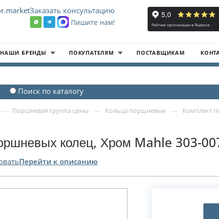
r.market
Заказать консультацию
Пишите нам!
8
НАШИ БРЕНДЫ
ПОКУПАТЕЛЯМ
ПОСТАВЩИКАМ
КОНТ
Поиск по каталогу
—
—
—
Поршневая группа цены
Кольца поршневые
Комплект п
оршневых колец, Хром Mahle 303-00
овать
Перейти к описанию