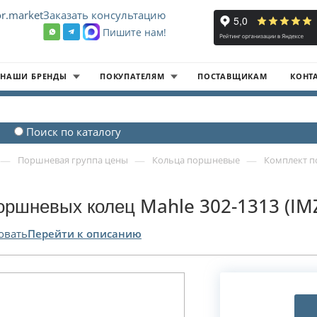
r.market
Заказать консультацию
Пишите нам!
8
НАШИ БРЕНДЫ
ПОКУПАТЕЛЯМ
ПОСТАВЩИКАМ
КОНТ
Поиск по каталогу
—
—
—
Поршневая группа цены
Кольца поршневые
Комплект п
оршневых колец Mahle 302-1313 (IM
овать
Перейти к описанию