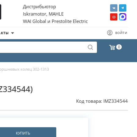
Дистрибьютор
Iskramotor, MAHLE
WAI Global и Prestolite Electric
АКТЫ
ВОЙТИ
0
оршневых колец 302-1313
Z334544)
Код товара:
IMZ334544
КУПИТЬ