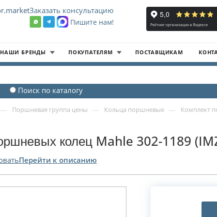
r.market
Заказать консультацию
Пишите нам!
8
НАШИ БРЕНДЫ
ПОКУПАТЕЛЯМ
ПОСТАВЩИКАМ
КОНТ
Поиск по каталогу
—
—
—
Поршневая группа цены
Кольца поршневые
Комплект п
оршневых колец Mahle 302-1189 (IM
овать
Перейти к описанию