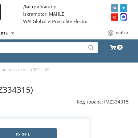
Дистрибьютор
Iskramotor, MAHLE
WAI Global и Prestolite Electric
АКТЫ
ВОЙТИ
0
оршневых колец 302-1189
Z334315)
Код товара:
IMZ334315
КУПИТЬ