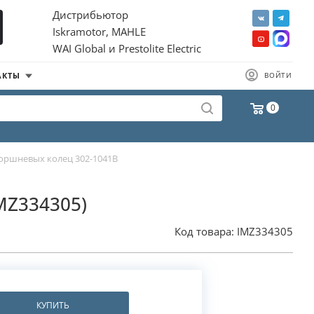
Дистрибьютор
Iskramotor, MAHLE
WAI Global и Prestolite Electric
АКТЫ
ВОЙТИ
0
оршневых колец 302-1041B
IMZ334305)
Код товара:
IMZ334305
КУПИТЬ