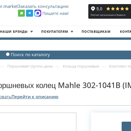
r.market
Заказать консультацию
Пишите нам!
8
НАШИ БРЕНДЫ
ПОКУПАТЕЛЯМ
ПОСТАВЩИКАМ
КОНТ
Поиск по каталогу
—
—
—
Поршневая группа цены
Кольца поршневые
Комплект п
оршневых колец Mahle 302-1041B (
овать
Перейти к описанию