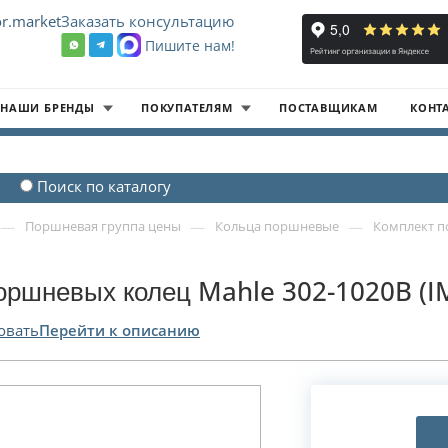
r.market
Заказать консультацию
Пишите нам!
8
НАШИ БРЕНДЫ
ПОКУПАТЕЛЯМ
ПОСТАВЩИКАМ
КОНТ
Поиск по каталогу
—
—
—
Поршневая группа цены
Кольца поршневые
Комплект п
оршневых колец Mahle 302-1020B (
овать
Перейти к описанию