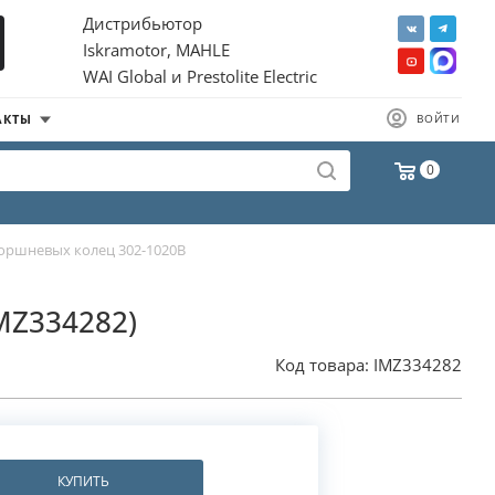
Дистрибьютор
Iskramotor, MAHLE
WAI Global и Prestolite Electric
АКТЫ
ВОЙТИ
0
оршневых колец 302-1020B
IMZ334282)
Код товара:
IMZ334282
КУПИТЬ