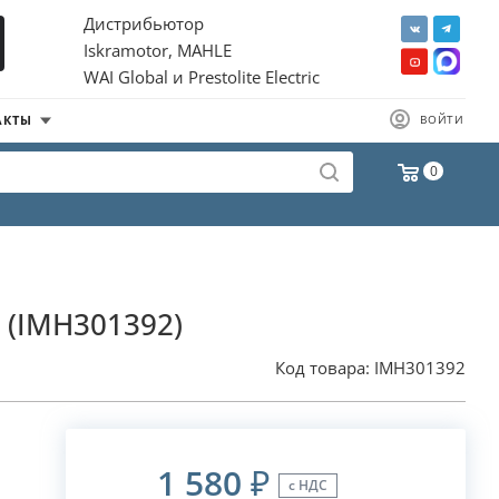
Дистрибьютор
Iskramotor, MAHLE
WAI Global и Prestolite Electric
АКТЫ
ВОЙТИ
0
2 (IMH301392)
Код товара:
IMH301392
1 580
₽
с НДС