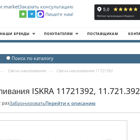
r.market
Заказать консультацию
Пишите нам!
8
НАШИ БРЕНДЫ
ПОКУПАТЕЛЯМ
ПОСТАВЩИКАМ
КОНТ
Поиск по каталогу
—
—
Свечи накаливания
Свеча накаливания 11721392
ливания ISKRA 11721392, 11.721.39
2
раз
Забронировать
Перейти к описанию