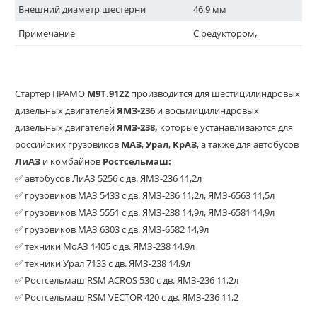
Внешний диаметр шестерни
46,9 мм
Примечание
С редуктором,
Стартер
ПРАМО
М9Т.9122
производится для шестицилиндровых
дизельных двигателей
ЯМЗ-236
и восьмицилиндровых
дизельных двигателей
ЯМЗ-238,
которые устанавливаются для
российских грузовиков
МАЗ
,
Урал
,
КрАЗ
, а также для автобусов
ЛиАЗ
и комбайнов
Ростсельмаш:
✅ автобусов ЛиАЗ 5256 с дв. ЯМЗ-236 11,2л
✅ грузовиков МАЗ 5433 с дв. ЯМЗ-236 11,2л, ЯМЗ-6563 11,5л
✅ грузовиков МАЗ 5551 с дв. ЯМЗ-238 14,9л, ЯМЗ-6581 14,9л
✅ грузовиков МАЗ 6303 с дв. ЯМЗ-6582 14,9л
✅ техники МоАЗ 1405 с дв. ЯМЗ-238 14,9л
✅ техники Урал 7133 с дв. ЯМЗ-238 14,9л
✅ Ростсельмаш RSM ACROS 530 с дв. ЯМЗ-236 11,2л
✅ Ростсельмаш RSM VECTOR 420 с дв. ЯМЗ-236 11,2