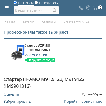
По ценам
По каталогу
0
—
—
—
Главная
Каталог
Стартеры
Стартер М9Т.9122
Профессионалы также выбирают:
Стартер AZF4581
Бренд:
AM POINT
29 379
₽
с НДС
Отгрузка сегодня
Стартер ПРАМО М9Т.9122, М9Т9122
(IMS901316)
Оценить
Куплен
56
раз
Забронировать
Перейти к описанию