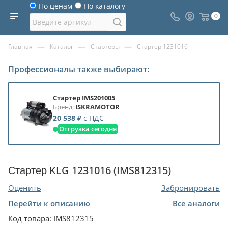
По ценам
По каталогу
0
—
—
—
Главная
Каталог
Стартеры
Стартер 1231016
Профессионалы также выбирают:
Стартер IMS201005
Бренд:
ISKRAMOTOR
20 538
₽
с НДС
Отгрузка сегодня
Стартер KLG 1231016 (IMS812315)
Оценить
Забронировать
Перейти к описанию
Все аналоги
Код товара:
IMS812315