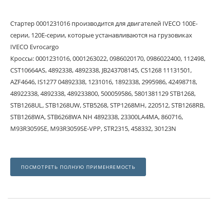
Стартер 0001231016 производится для двигателей IVECO 100E-
серии, 120E-серии, которые устанавливаются на грузовиках
IVECO Evrocargo
Кроссы: 0001231016, 0001263022, 0986020170, 0986022400, 112498,
CST10664AS, 4892338, 4892338, JB243708145, CS1268 11131501,
AZF4646, IS1277 04892338, 1231016, 1892338, 2995986, 42498718,
48922338, 4892338, 489233800, 500059586, 5801381129 STB1268,
STB1268UL, STB1268UW, STB5268, STP1268MH, 220512, STB1268RB,
STB1268WA, STB6268WA NH 4892338, 23300LA4MA, 860716,
M93R3059SE, M93R3059SE-VPP, STR2315, 458332, 30123N
ПОСМОТРЕТЬ ПОЛНУЮ ПРИМЕНЯЕМОСТЬ