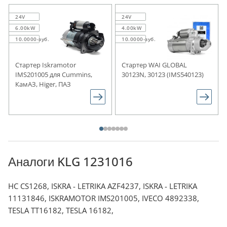
24V
24V
6.00kW
4.00kW
10.0000-зуб.
10.0000-зуб.
Стартер Iskramotor
Стартер WAI GLOBAL
IMS201005 для Cummins,
30123N, 30123 (IMS540123)
КамАЗ, Higer, ПАЗ
Аналоги KLG 1231016
HC CS1268, ISKRA - LETRIKA AZF4237, ISKRA - LETRIKA
11131846, ISKRAMOTOR IMS201005, IVECO 4892338,
TESLA TT16182, TESLA 16182,