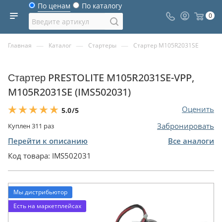
По ценам
По каталогу
0
—
—
—
Главная
Каталог
Стартеры
Стартер M105R2031SE
Стартер PRESTOLITE M105R2031SE-VPP,
M105R2031SE (IMS502031)
Оценить
5.0
/5
Забронировать
Куплен
311
раз
Перейти к описанию
Все аналоги
Код товара:
IMS502031
Мы дистрибьютор
Есть на маркетплейсах