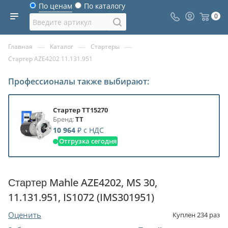
По ценам
По каталогу
0
—
—
—
Главная
Каталог
Стартеры
Стартер AZE4202 11.131.951
Профессионалы также выбирают:
Стартер TT15270
Бренд:
TT
10 964
₽
с НДС
Отгрузка сегодня
Стартер Mahle AZE4202, MS 30,
11.131.951, IS1072 (IMS301951)
Оценить
Куплен
234
раз