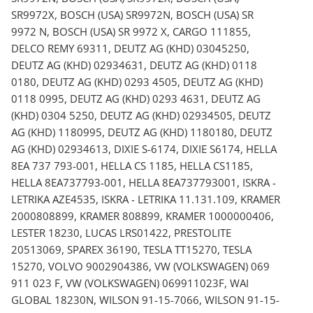
SR9972X, BOSCH (USA) SR9972N, BOSCH (USA) SR
9972 N, BOSCH (USA) SR 9972 X, CARGO 111855,
DELCO REMY 69311, DEUTZ AG (KHD) 03045250,
DEUTZ AG (KHD) 02934631, DEUTZ AG (KHD) 0118
0180, DEUTZ AG (KHD) 0293 4505, DEUTZ AG (KHD)
0118 0995, DEUTZ AG (KHD) 0293 4631, DEUTZ AG
(KHD) 0304 5250, DEUTZ AG (KHD) 02934505, DEUTZ
AG (KHD) 1180995, DEUTZ AG (KHD) 1180180, DEUTZ
AG (KHD) 02934613, DIXIE S-6174, DIXIE S6174, HELLA
8EA 737 793-001, HELLA CS 1185, HELLA CS1185,
HELLA 8EA737793-001, HELLA 8EA737793001, ISKRA -
LETRIKA AZE4535, ISKRA - LETRIKA 11.131.109, KRAMER
2000808899, KRAMER 808899, KRAMER 1000000406,
LESTER 18230, LUCAS LRS01422, PRESTOLITE
20513069, SPAREX 36190, TESLA TT15270, TESLA
15270, VOLVO 9002904386, VW (VOLKSWAGEN) 069
911 023 F, VW (VOLKSWAGEN) 069911023F, WAI
GLOBAL 18230N, WILSON 91-15-7066, WILSON 91-15-