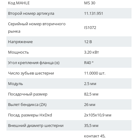
Код MAHLE
MS 30
Второй номер артикула
11.131.951
Серийный номер вторичного
IS1072
рынка
Напряжение
12 В
Мощность
3.20 кВт
Угол крепления фланца (α)
R40 °
Число зубьев шестерни
11.0000 шт.
Модуль
2.5 мм
Посадочный размер
82,5 мм
Вылет бендикса (ZA)
26 мм
Посад. размеры HxDxd
2x105x10,9 мм
Внешний диаметр шестерни
35,5 мм
контакт 45,