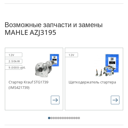
Возможные запчасти и замены
MAHLE AZJ3195
12V
12V
2.50kW
9.0000-зуб.
Стартер Krauf STG1739
Щеткодержатель стартера
(IMS421739)