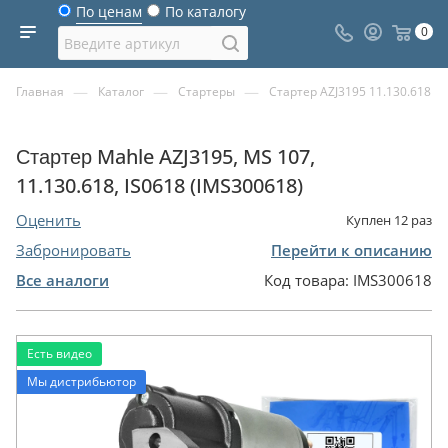
По ценам
По каталогу
0
—
—
—
Главная
Каталог
Стартеры
Стартер AZJ3195 11.130.618
Стартер Mahle AZJ3195, MS 107,
11.130.618, IS0618 (IMS300618)
Оценить
Куплен
12
раз
Забронировать
Перейти к описанию
Все аналоги
Код товара:
IMS300618
Есть видео
Мы дистрибьютор