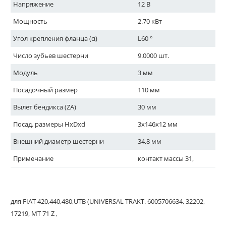
Напряжение
12 В
Мощность
2.70 кВт
Угол крепления фланца (α)
L60 °
Число зубьев шестерни
9.0000 шт.
Модуль
3 мм
Посадочный размер
110 мм
Вылет бендикса (ZA)
30 мм
Посад. размеры HxDxd
3x146x12 мм
Внешний диаметр шестерни
34,8 мм
Примечание
контакт массы 31,
для FIAT 420,440,480,UTB (UNIVERSAL TRAKT. 6005706634, 32202,
17219, MT 71 Z ,