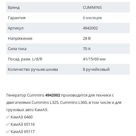
Бренд
CUMMINS
Гарантия
6 месяцев
Артикул
4942002
Напряжение
28 В
Сила тока
70 A
Посад. разм. L/d/R
41/15/69 мм
Количество ручьев шкива
8 ручейковый
Генератор Cummins
4942002
производится для техники с
двигателями Cummins L325, Cummins L360, в том числе и для
грузовых авто КамАЗ:
✅ КамАЗ 6460
✅ КамАЗ 65116
✅ КамАЗ 65117