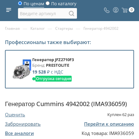
По ценам
По каталогу
0
—
—
—
Главная
Каталог
Стартеры
Генератор 4942002
Профессионалы также выбирают:
Генератор JFZ2710F3
Бренд:
PRESTOLITE
19 528
₽
с НДС
Отгрузка сегодня
Генератор Cummins 4942002 (IMA936059)
Оценить
Куплен
62
раз
Забронировать
Перейти к описанию
Все аналоги
Код товара:
IMA936059