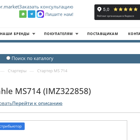
r.market
Заказать консультацию
Пишите нам!
8
НАШИ БРЕНДЫ
ПОКУПАТЕЛЯМ
ПОСТАВЩИКАМ
КОНТ
Поиск по каталогу
—
—
Стартеры
Стартер MS 714
hle MS714 (IMZ322858)
овать
Перейти к описанию
стрибьютор