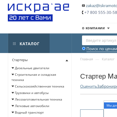
zakaz@iskramoto
+7 800 555-30-5
О КОМПАНИИ
КАТАЛОГ
Поиск по ценам
—
Главная
Каталог
Стартеры
Дизельные двигатели
Стартер Ma
Строительная и складская
техника
Оценить
Забронир
Сельскохозяйственная техника
Грузовики и автобусы
Лесозаготовительная техника
Мы ди
Легковые автомобили
Водный транспорт