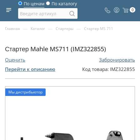
По ценам
По каталогу
0
—
—
—
Главная
Каталог
Стартеры
Стартер MS 711
Стартер Mahle MS711 (IMZ322855)
Оценить
Забронировать
Перейти к описанию
Код товара:
IMZ322855
Мы дистрибьютор