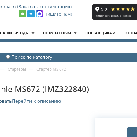
r.market
Заказать консультацию
Пишите нам!
8
НАШИ БРЕНДЫ
ПОКУПАТЕЛЯМ
ПОСТАВЩИКАМ
КОНТ
Поиск по каталогу
—
—
Стартеры
Стартер MS 672
hle MS672 (IMZ322840)
овать
Перейти к описанию