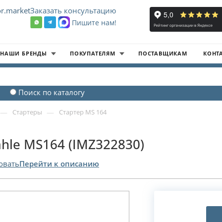
r.market
Заказать консультацию
Пишите нам!
8
НАШИ БРЕНДЫ
ПОКУПАТЕЛЯМ
ПОСТАВЩИКАМ
КОНТ
Поиск по каталогу
—
—
Стартеры
Стартер MS 164
hle MS164 (IMZ322830)
овать
Перейти к описанию