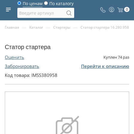
По ценам
По каталогу
0
—
—
—
Главная
Каталог
Стартеры
Статор стартера 16.280.958
Статор стартера
Оценить
Куплен
74
раз
Забронировать
Перейти к описанию
Код товара:
IMSS380958