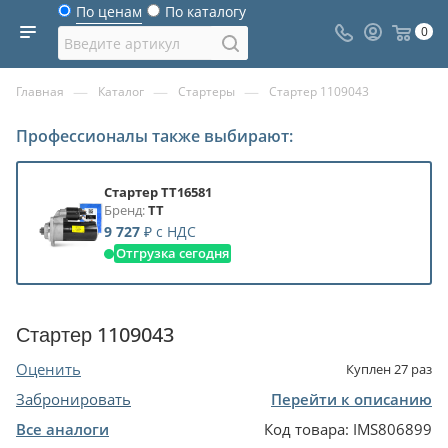
По ценам
По каталогу
0
—
—
—
Главная
Каталог
Стартеры
Стартер 1109043
Профессионалы также выбирают:
Стартер TT16581
Бренд:
TT
9 727
₽
с НДС
Отгрузка сегодня
Стартер 1109043
Оценить
Куплен
27
раз
Забронировать
Перейти к описанию
Все аналоги
Код товара:
IMS806899