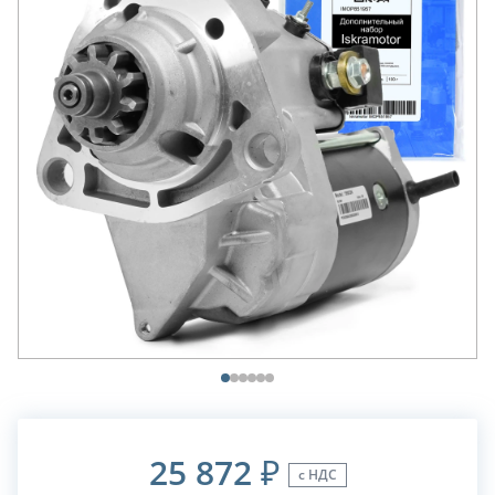
25 872
₽
с НДС