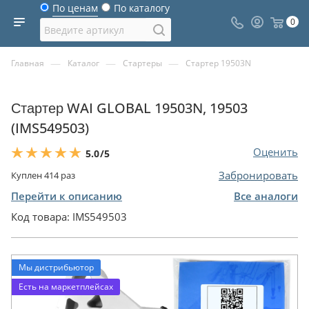
По ценам
По каталогу
0
—
—
—
Главная
Каталог
Стартеры
Стартер 19503N
Стартер WAI GLOBAL 19503N, 19503
(IMS549503)
Оценить
5.0
/5
Забронировать
Куплен
414
раз
Перейти к описанию
Все аналоги
Код товара:
IMS549503
Мы дистрибьютор
Есть на маркетплейсах