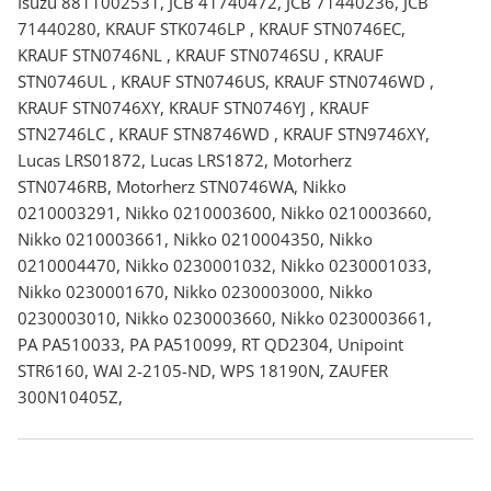
Isuzu 8811002531, JCB 41740472, JCB 71440236, JCB
71440280, KRAUF STK0746LP , KRAUF STN0746EC,
KRAUF STN0746NL , KRAUF STN0746SU , KRAUF
STN0746UL , KRAUF STN0746US, KRAUF STN0746WD ,
KRAUF STN0746XY, KRAUF STN0746YJ , KRAUF
STN2746LC , KRAUF STN8746WD , KRAUF STN9746XY,
Lucas LRS01872, Lucas LRS1872, Motorherz
STN0746RB, Motorherz STN0746WA, Nikko
0210003291, Nikko 0210003600, Nikko 0210003660,
Nikko 0210003661, Nikko 0210004350, Nikko
0210004470, Nikko 0230001032, Nikko 0230001033,
Nikko 0230001670, Nikko 0230003000, Nikko
0230003010, Nikko 0230003660, Nikko 0230003661,
PA PA510033, PA PA510099, RT QD2304, Unipoint
STR6160, WAI 2-2105-ND, WPS 18190N, ZAUFER
300N10405Z,