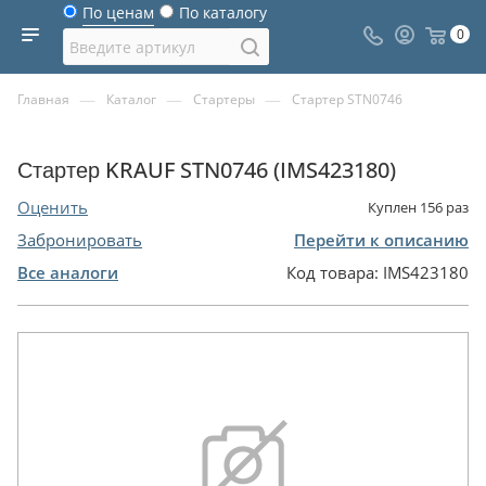
По ценам
По каталогу
0
—
—
—
Главная
Каталог
Стартеры
Стартер STN0746
Стартер KRAUF STN0746 (IMS423180)
Оценить
Куплен
156
раз
Забронировать
Перейти к описанию
Все аналоги
Код товара:
IMS423180