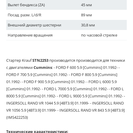
Вылет бендикса (ZA)
45 мм
Посад. разм. L/d/R
89 мм
Внешний диаметр шестерни
30,8 мм
Направление вращения
по часовой стрелке
Стартер Krauf
STN2253
производится
производится для техники
с двигателями
Cummins
: - FORD F 600 5.9 [Cummins] 01.1992- -
FORD F 700 5.9 [Cummins] 01.1992- - FORD F 800 5.9 [Cummins]
01.1992- - FORD F 900 5.9 [Cummins] 01.1992- - FORD L 6000 5.9
[Cummins] 01.1992- - FORD L 7000 5.9 [Cummins] 01.1992- - FORD L
8000 5.9 [Cummins] 01.1992- - FORD L 9000 5.9 [Cummins] 01.1992- -
INGERSOLL RAND VR 1044 5.9 [4BT3.9] 01.1999- - INGERSOLL RAND
VR 1056 5.9 [4BT3.9] 01.1999- - INGERSOLL RAND VR 843 5.9 [4BT3.9]
(IMS422253)
Технические характеристики: