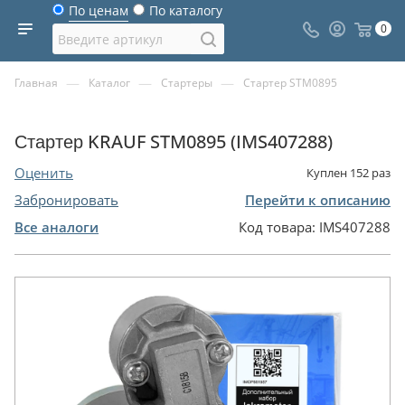
По ценам
По каталогу
0
—
—
—
Главная
Каталог
Стартеры
Стартер STM0895
Стартер KRAUF STM0895 (IMS407288)
Оценить
Куплен
152
раз
Забронировать
Перейти к описанию
Все аналоги
Код товара:
IMS407288