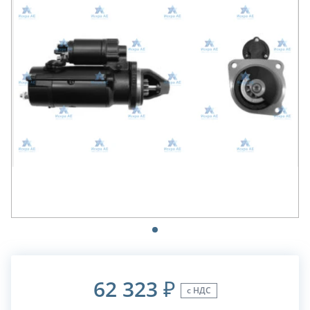
62 323
₽
с НДС