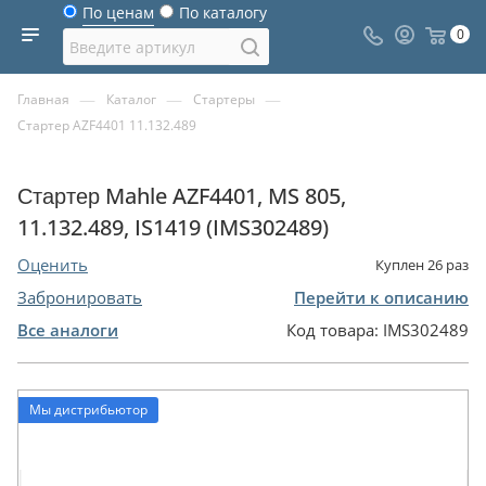
По ценам
По каталогу
0
—
—
—
Главная
Каталог
Стартеры
Стартер AZF4401 11.132.489
Стартер Mahle AZF4401, MS 805,
11.132.489, IS1419 (IMS302489)
Оценить
Куплен
26
раз
Забронировать
Перейти к описанию
Все аналоги
Код товара:
IMS302489
Мы дистрибьютор