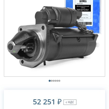
52 251
₽
с НДС