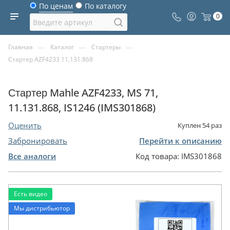
По ценам
По каталогу
0
—
—
—
Главная
Каталог
Стартеры
Стартер AZF4233 11.131.868
Стартер Mahle AZF4233, MS 71,
11.131.868, IS1246 (IMS301868)
Оценить
Куплен
54
раз
Забронировать
Перейти к описанию
Все аналоги
Код товара:
IMS301868
Есть видео
Мы дистрибьютор