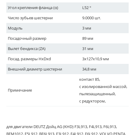
Угол крепления фланца (α)
L52 °
Число зубьев шестерни
9.0000 шт.
Модуль
3 мм
Посадочный размер
89 мм
Вылет бендикса (ZA)
31 мм
Посад. размеры HxDxd
3x127x10,9 мм
Внешний диаметр шестерни
34,8 мм
контакт 85,
с изолированной массой,
Примечание
пылезащищенный,
с редуктором,
для двигатели DEUTZ Дойц AG (KHD) F3L913, F4L913, F6L913,
BFM1012, F5L912, BF6L913, F3L912, F4L912, F6L912, VOLVO PENTA