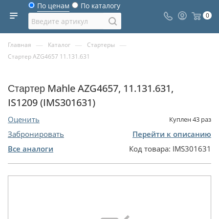
По ценам
По каталогу
0
—
—
—
Главная
Каталог
Стартеры
Стартер AZG4657 11.131.631
Стартер Mahle AZG4657, 11.131.631,
IS1209 (IMS301631)
Оценить
Куплен
43
раз
Забронировать
Перейти к описанию
Все аналоги
Код товара:
IMS301631