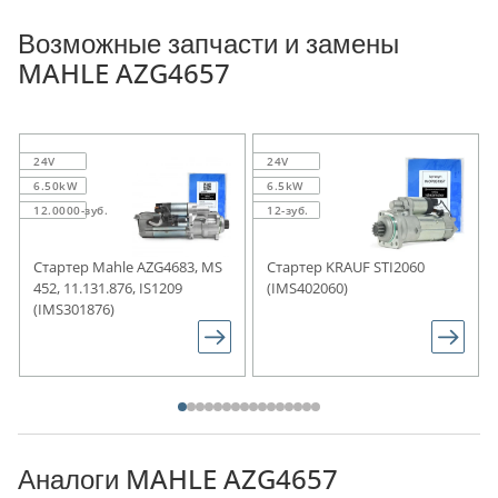
Возможные запчасти и замены
MAHLE AZG4657
24V
24V
6.50kW
6.5kW
12.0000-зуб.
12-зуб.
Стартер Mahle AZG4683, MS
Стартер KRAUF STI2060
452, 11.131.876, IS1209
(IMS402060)
(IMS301876)
Аналоги MAHLE AZG4657