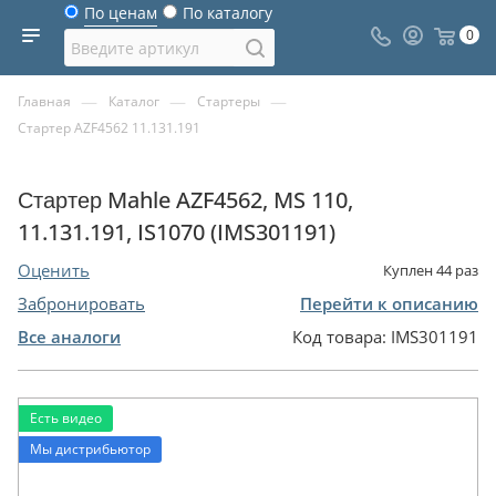
По ценам
По каталогу
0
—
—
—
Главная
Каталог
Стартеры
Стартер AZF4562 11.131.191
Стартер Mahle AZF4562, MS 110,
11.131.191, IS1070 (IMS301191)
Оценить
Куплен
44
раз
Забронировать
Перейти к описанию
Все аналоги
Код товара:
IMS301191
Есть видео
Мы дистрибьютор