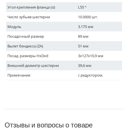
Угол крепления фланца (α)
L55 °
Число зубьев шестерни
10.0000 шт.
Модуль
3.175 мм
Посадочный размер
89 мм
Вылет бендикса (ZA)
51 мм
Посад. размеры HxDxd
3x127x10,9 мм
Внешний диаметр шестерни
39,6 мм
Примечание
с редуктором,
Отзывы и вопросы о товаре