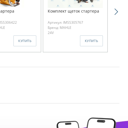
тартера
Комплект щеток стартера
Реле с
втяги
MSS306422
Артикул: IMSS305767
Артикул
HLE
Бренд: MAHLE
Бренд:
24V
24V
КУПИТЬ
КУПИТЬ