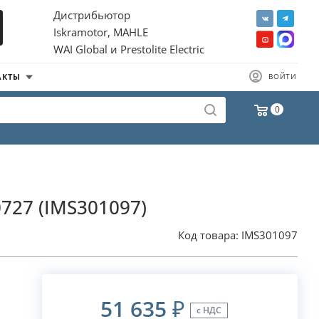
Дистрибьютор
Iskramotor, MAHLE
WAI Global и Prestolite Electric
АКТЫ
ВОЙТИ
0
0727 (IMS301097)
Код товара:
IMS301097
51 635
₽
с НДС