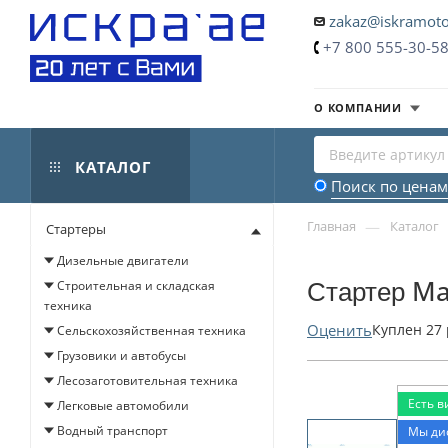
zakaz@iskramoto
+7 800 555-30-5
О КОМПАНИИ
КАТАЛОГ
Поиск по ценам
—
Главная
Каталог
Стартеры
Дизельные двигатели
Стартер Ma
Строительная и складская
техника
Оценить
Куплен
27
Сельскохозяйственная техника
Грузовики и автобусы
Лесозаготовительная техника
Есть в
Легковые автомобили
Водный транспорт
Мы ди