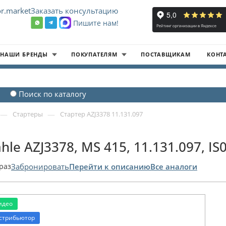
r.market
Заказать консультацию
Пишите нам!
8
НАШИ БРЕНДЫ
ПОКУПАТЕЛЯМ
ПОСТАВЩИКАМ
КОНТ
Поиск по каталогу
—
—
Стартеры
Стартер AZJ3378 11.131.097
hle AZJ3378, MS 415, 11.131.097, IS
раз
Забронировать
Перейти к описанию
Все аналоги
идео
стрибьютор