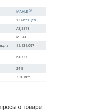
MAHLE
12 месяцев
AZJ3378
MS 415
икула
11.131.097
IS0727
24 В
3.20 кВт
просы о товаре