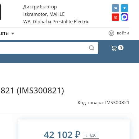
Дистрибьютор
Iskramotor, MAHLE
WAI Global и Prestolite Electric
АКТЫ
ВОЙТИ
0
0821 (IMS300821)
Код товара:
IMS300821
42 102
₽
с НДС