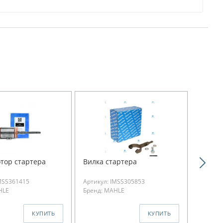
отор стартера
Вилка стартера
Привод
MSS361415
Артикул: IMSS305853
Артикул
HLE
Бренд: MAHLE
Бренд:
11.0000
КУПИТЬ
КУПИТЬ