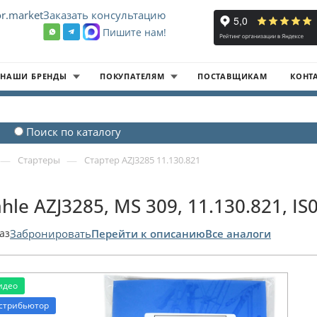
r.market
Заказать консультацию
Пишите нам!
8
НАШИ БРЕНДЫ
ПОКУПАТЕЛЯМ
ПОСТАВЩИКАМ
КОНТ
Поиск по каталогу
—
—
Стартеры
Стартер AZJ3285 11.130.821
hle AZJ3285, MS 309, 11.130.821, IS
аз
Забронировать
Перейти к описанию
Все аналоги
идео
стрибьютор