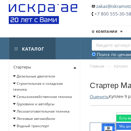
zakaz@iskramoto
+7 800 555-30-5
О КОМПАНИИ
КАТАЛОГ
Поиск по ценам
—
Главная
Каталог
Стартеры
Дизельные двигатели
Стартер Ma
Строительная и складская
техника
Оценить
Куплен
9
р
Сельскохозяйственная техника
Грузовики и автобусы
Лесозаготовительная техника
Есть в
Легковые автомобили
Водный транспорт
Мы ди