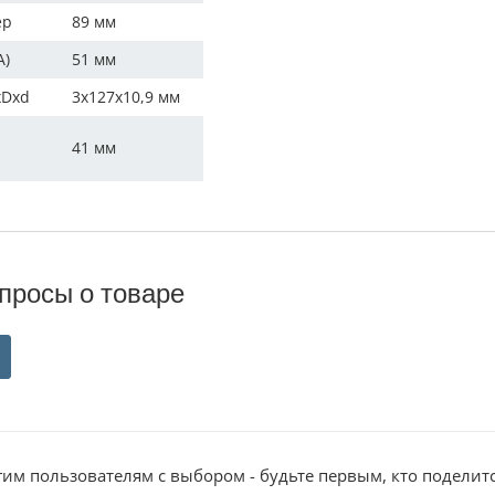
ер
89 мм
A)
51 мм
xDxd
3x127x10,9 мм
41 мм
просы о товаре
им пользователям с выбором - будьте первым, кто поделит