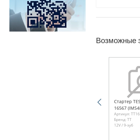
Возможные 
Стартер TES
16567 (IMS4
Артикул: TT16
Бренд: TT
12V / 9-зуб