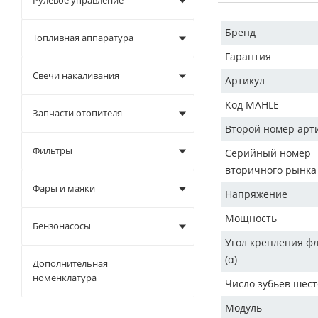
Рулевое управление
Бренд
Топливная аппаратура
Гарантия
Свечи накаливания
Артикул
Код MAHLE
Запчасти отопителя
Второй номер арт
Фильтры
Серийный номер
вторичного рынка
Фары и маяки
Напряжение
Мощность
Бензонасосы
Угол крепления ф
(α)
Дополнительная
номенклатура
Число зубьев шес
Модуль