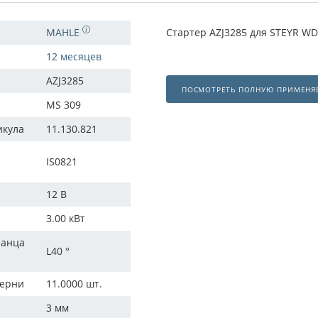
MAHLE
Стартер AZJ3285 для STEYR WD
12 месяцев
AZJ3285
ПОСМОТРЕТЬ ПОЛНУЮ ПРИМЕНЯ
MS 309
икула
11.130.821
IS0821
12 В
3.00 кВт
ланца
L40 °
терни
11.0000 шт.
3 мм