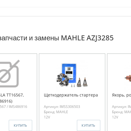
запчасти и замены MAHLE AZJ3285
LA TT16567,
Щеткодержатель стартера
Якорь, р
86916)
567 / IMS486916
Артикул: IMSS306503
Артикул: I
Бренд: MAHLE
Бренд: MA
12V
12V
КУПИТЬ
КУПИТЬ