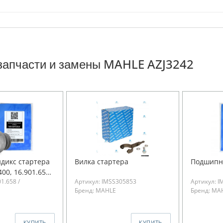
запчасти и замены MAHLE AZJ3242
ндикс стартера
Вилка стартера
Подшипн
00, 16.901.658
1.658 /
Артикул: IMSS305853
Артикул: I
)
Бренд: MAHLE
Бренд: MA
КУПИТЬ
КУПИТЬ