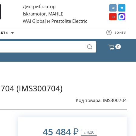
Дистрибьютор
Iskramotor, MAHLE
WAI Global и Prestolite Electric
АКТЫ
ВОЙТИ
0
0704 (IMS300704)
Код товара:
IMS300704
45 484
₽
с НДС