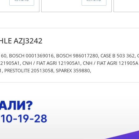
HLE AZJ3242
0, BOSCH 0001369016, BOSCH 986017280, CASE B 503 362, CA
1905A1, CNH / FIAT AGRI 121905A1, CNH / FIAT AGRI 121905A E
1, PRESTOLITE 20513058, SPAREX 359880,