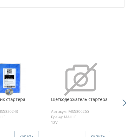
ик стартера
Щеткодержатель стартера
Крышка
MSS320243
Артикул: IMSS306265
Артикул
HLE
Бренд: MAHLE
Бренд:
12V
КУПИТЬ
КУПИТЬ