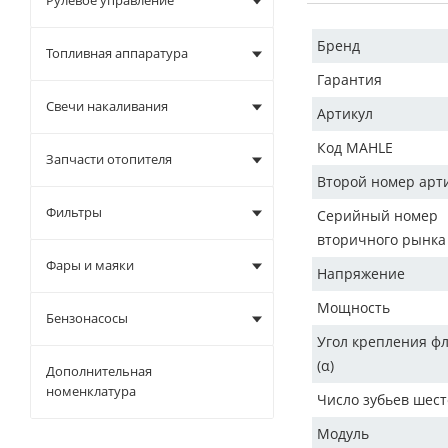
Рулевое управление
Бренд
Топливная аппаратура
Гарантия
Свечи накаливания
Артикул
Код MAHLE
Запчасти отопителя
Второй номер арт
Фильтры
Серийный номер
вторичного рынка
Фары и маяки
Напряжение
Мощность
Бензонасосы
Угол крепления ф
(α)
Дополнительная
номенклатура
Число зубьев шес
Модуль