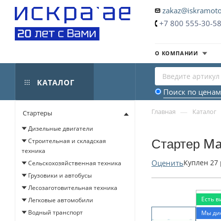
zakaz@iskramoto
+7 800 555-30-5
О КОМПАНИИ
КАТАЛОГ
Поиск по ценам
—
Главная
Каталог
Стартеры
Дизельные двигатели
Стартер Ma
Строительная и складская
техника
Оценить
Куплен
27
Сельскохозяйственная техника
Грузовики и автобусы
Лесозаготовительная техника
Есть в
Легковые автомобили
Водный транспорт
Мы ди