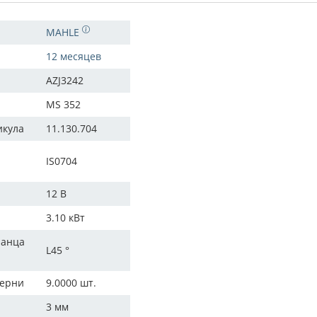
MAHLE
12 месяцев
AZJ3242
MS 352
икула
11.130.704
IS0704
12 В
3.10 кВт
ланца
L45 °
терни
9.0000 шт.
3 мм