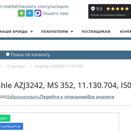
r.market
Заказать консультацию
Пишите нам!
8
НАШИ БРЕНДЫ
ПОКУПАТЕЛЯМ
ПОСТАВЩИКАМ
КОНТ
Поиск по каталогу
—
—
Стартеры
Стартер AZJ3242 11.130.704
hle AZJ3242, MS 352, 11.130.704, IS
раз
Забронировать
Перейти к описанию
Все аналоги
идео
стрибьютор