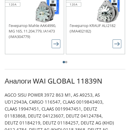
120A
120A
Генератор Mahle AAK4990,
Генератор KRAUF ALI2182
MG 165, 11.204.779, IA1473
(IMA402182)
(IMA304779)
Аналоги WAI GLOBAL 11839N
AGCO SISU POWER 3972 863 M1, AS A9253, AS
UD12943A, CARGO 116547, CLAAS 0019843403,
CLAAS 19947451, CLAAS 0019947451, DEUTZ
01183868, DEUTZ 04123607, DEUTZ 04124784,
DEUTZ 01184219, DEUTZ 01184257, DEUTZ AG (KHD)
0412 4784, DEUTZ AG (KHD) 0118 3868, DEUTZ AG