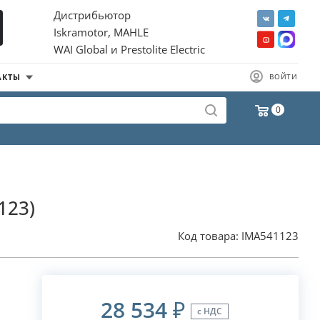
Дистрибьютор
Iskramotor, MAHLE
WAI Global и Prestolite Electric
АКТЫ
ВОЙТИ
0
123)
Код товара:
IMA541123
28 534
₽
с НДС