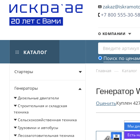
zakaz@iskramoto
+7 800 555-30-5
О КОМПАНИИ
КАТАЛОГ
Поиск по ценам
—
Главная
Каталог
Стартеры
Генераторы
Генератор 
Дизельные двигатели
Оценить
Куплен
42
Строительная и складская
техника
Сельскохозяйственная техника
Мы ди
Грузовики и автобусы
Есть н
Лесозаготовительная техника