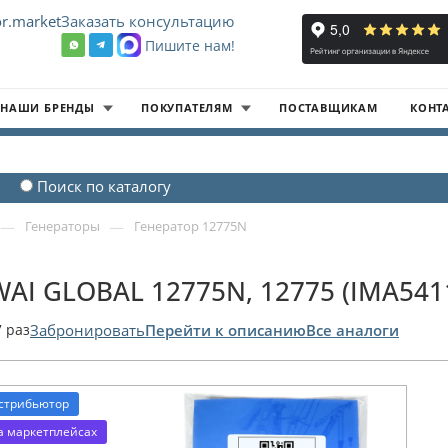
r.market
Заказать консультацию
Пишите нам!
8
НАШИ БРЕНДЫ
ПОКУПАТЕЛЯМ
ПОСТАВЩИКАМ
КОНТ
Поиск по каталогу
—
—
Генераторы
Генератор 12775N
WAI GLOBAL 12775N, 12775 (IMA541
7
раз
Забронировать
Перейти к описанию
Все аналоги
стрибьютор
а маркетплейсах