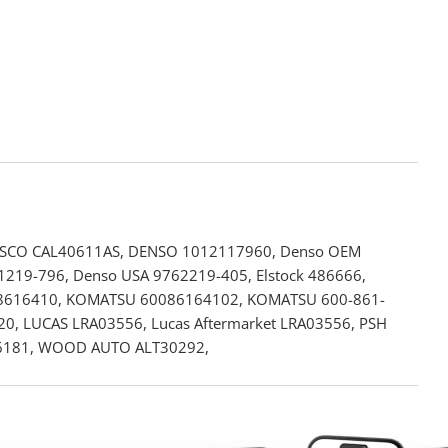
ASCO CAL40611AS, DENSO 1012117960, Denso OEM
19-796, Denso USA 9762219-405, Elstock 486666,
08616410, KOMATSU 60086164102, KOMATSU 600-861-
 LUCAS LRA03556, Lucas Aftermarket LRA03556, PSH
-6181, WOOD AUTO ALT30292,