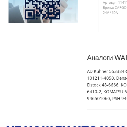
Артикул: 1141
Бренд: CARGO
24V / 60A
Аналоги WA
AD Kuhner 553384
101211-4050, Dens
Elstock 48-6666, 
6410-2, KOMATSU 6
946501060, PSH 94