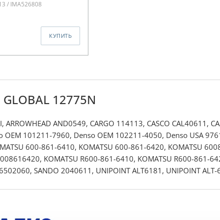
13 / IMA526808
КУПИТЬ
I GLOBAL 12775N
RI, ARROWHEAD AND0549, CARGO 114113, CASCO CAL40611, C
o OEM 101211-7960, Denso OEM 102211-4050, Denso USA 97612
KOMATSU 600-861-6410, KOMATSU 600-861-6420, KOMATSU 60
008616420, KOMATSU R600-861-6410, KOMATSU R600-861-6420,
6502060, SANDO 2040611, UNIPOINT ALT6181, UNIPOINT ALT