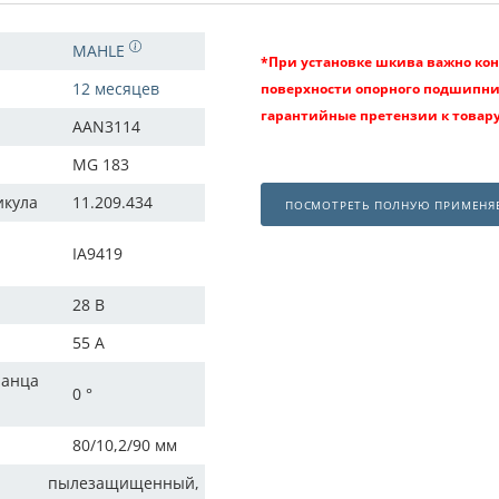
MAHLE
*При установке шкива важно ко
12 месяцев
поверхности опорного подшипни
гарантийные претензии к товар
AAN3114
MG 183
икула
11.209.434
ПОСМОТРЕТЬ ПОЛНУЮ ПРИМЕНЯ
IA9419
28 В
55 A
ланца
0 °
80/10,2/90 мм
пылезащищенный,