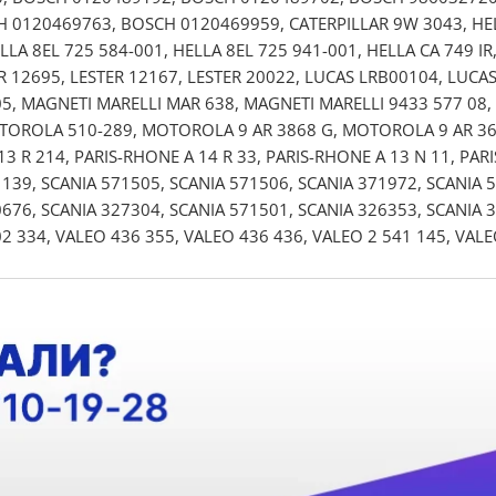
 0120469763, BOSCH 0120469959, CATERPILLAR 9W 3043, HELLA 
ELLA 8EL 725 584-001, HELLA 8EL 725 941-001, HELLA CA 749 IR
ER 12695, LESTER 12167, LESTER 20022, LUCAS LRB00104, LUCA
05, MAGNETI MARELLI MAR 638, MAGNETI MARELLI 9433 577 08
TOROLA 510-289, MOTOROLA 9 AR 3868 G, MOTOROLA 9 AR 366
13 R 214, PARIS-RHONE A 14 R 33, PARIS-RHONE A 13 N 11, PAR
139, SCANIA 571505, SCANIA 571506, SCANIA 371972, SCANIA 
676, SCANIA 327304, SCANIA 571501, SCANIA 326353, SCANIA 
2 334, VALEO 436 355, VALEO 436 436, VALEO 2 541 145, VALE