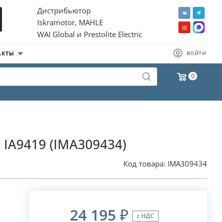
Дистрибьютор
Iskramotor, MAHLE
WAI Global и Prestolite Electric
АКТЫ
ВОЙТИ
0
, IA9419 (IMA309434)
Код товара:
IMA309434
24 195
₽
с НДС