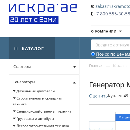
zakaz@iskramoto
+7 800 555-30-5
О КОМПАНИИ
КАТАЛОГ
Поиск по ценам
—
Главная
Каталог
Стартеры
Генераторы
Генератор 
Дизельные двигатели
Оценить
Куплен
49
Строительная и складская
техника
Сельскохозяйственная техника
Мы ди
Грузовики и автобусы
Лесозаготовительная техника