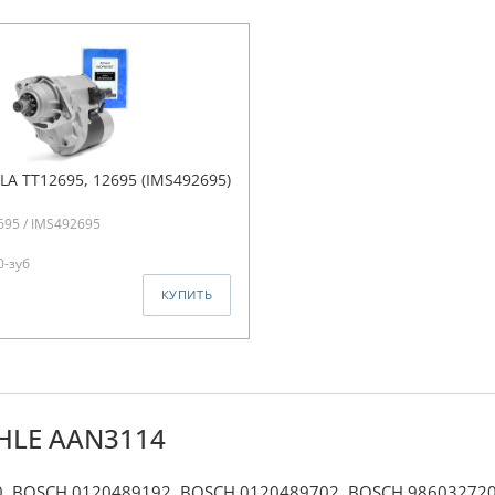
LA TT12695, 12695 (IMS492695)
695 / IMS492695
0-зуб
КУПИТЬ
HLE AAN3114
, BOSCH 0120489192, BOSCH 0120489702, BOSCH 986032720