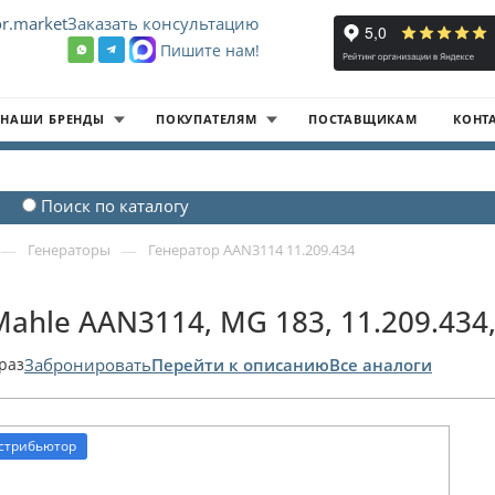
r.market
Заказать консультацию
Пишите нам!
8
НАШИ БРЕНДЫ
ПОКУПАТЕЛЯМ
ПОСТАВЩИКАМ
КОНТ
Поиск по каталогу
—
—
Генераторы
Генератор AAN3114 11.209.434
Mahle AAN3114, MG 183, 11.209.434
раз
Забронировать
Перейти к описанию
Все аналоги
стрибьютор