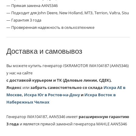
— Прямая замена AAN5346
— Подходит для John Deere, New Holland, МТЗ, Terrion, Valtra, Sisu
— Гарантия 3 года
— Проверенная надежность в сельхозтехнике
Доставка и самовывоз
Вы можете купить генератор ISKRAMOTOR IMA104187 (AAN5346)
у нас на сайте
с
доставкой курьером и ТК (Деловые линии, СДЕК),
Яндекс
или
забрать самостоятельно со склада
Искра АЕ в
Москве
,
Искра Юг в Ростов-на-Дону
и
Искра Восток в
Набережных Челнах
Генератор IMA104187, AAN5346 имеет
расширенную гарантию
3 года
и является прямой заменой генератора MAHLE AAN5346