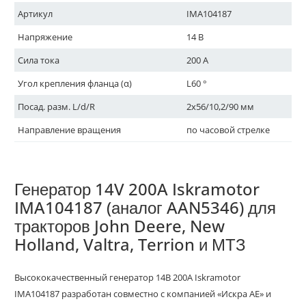
Артикул
IMA104187
Напряжение
14 В
Сила тока
200 A
Угол крепления фланца (α)
L60 °
Посад. разм. L/d/R
2x56/10,2/90 мм
Направление вращения
по часовой стрелке
Генератор 14V 200A Iskramotor
IMA104187 (аналог AAN5346) для
тракторов John Deere, New
Holland, Valtra, Terrion и МТЗ
Высококачественный генератор 14В 200А Iskramotor
IMA104187 разработан совместно с компанией «Искра АЕ» и