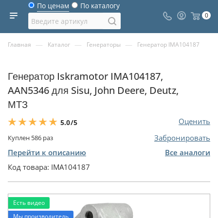
По ценам
По каталогу
0
—
—
—
Главная
Каталог
Генераторы
Генератор IMA104187
Генератор Iskramotor IMA104187,
AAN5346 для Sisu, John Deere, Deutz,
МТЗ
Оценить
5.0
/5
Забронировать
Куплен
586
раз
Перейти к описанию
Все аналоги
Код товара:
IMA104187
Есть видео
Мы производитель