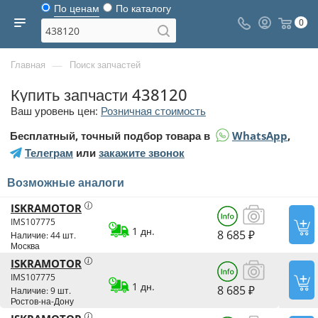
По ценам
По каталогу
0
—
Главная
Поиск запчастей
Купить запчасти 438120
Ваш уровень цен:
Розничная стоимость
Бесплатный, точный подбор товара в
WhatsApp
,
Телеграм
или
закажите звонок
Возможные аналоги
ISKRAMOTOR
IMS107775
1 дн.
8 685 ₽
Наличие: 44 шт.
Москва
ISKRAMOTOR
IMS107775
1 дн.
8 685 ₽
Наличие: 9 шт.
Ростов-на-Дону