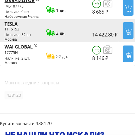
ISKRAMOTOR
IMS107775
1 дн.
8 685 ₽
Наличие: 9 шт.
Набережные Челны
TESLA
TT15153
2 дн.
14 422.80 ₽
Наличие: 52 шт.
Москва
WAI GLOBAL
17775N
>2 дн.
8 146 ₽
Наличие: 3 шт.
Москва
Мои последние запросы
438120
Купить запчасти 438120