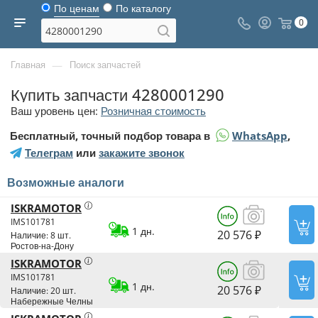
По ценам
По каталогу
0
—
Главная
Поиск запчастей
Купить запчасти 4280001290
Ваш уровень цен:
Розничная стоимость
Бесплатный, точный подбор товара в
WhatsApp
,
Телеграм
или
закажите звонок
Возможные аналоги
ISKRAMOTOR
IMS101781
1 дн.
20 576 ₽
Наличие: 8 шт.
Ростов-на-Дону
ISKRAMOTOR
IMS101781
1 дн.
20 576 ₽
Наличие: 20 шт.
Набережные Челны